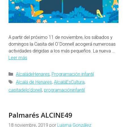
A partir del próximo 11 de noviembre, los sábados y
domingos la Casita del O´Donnell acogerá numerosas
actividades dirigidas a los más pequeños. La nueva …
Leer más
Categorías
AlcaládeHenares
,
Programación infantil
Etiquetas
Alcalá de Henares
,
AlcaláEsCultura
,
casitadelo'donell
,
programacióninfantil
Palmarés ALCINE49
18 noviembre, 2019
por
Luisma González