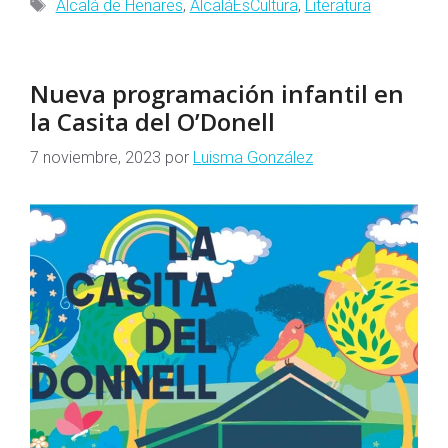
Etiquetas
Alcalá de Henares
,
AlcaláEsCultura
,
Literatura
Nueva programación infantil en
la Casita del O’Donell
7 noviembre, 2023
por
Luisma González