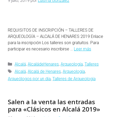
9 julio, 2019
por
Luisma González
REQUISITOS DE INSCRIPCIÓN – TALLERES DE
ARQUEOLOGÍA – ALCALÁ DE HENARES 2019 Enlace
para la inscripción Los talleres son gratuitos. Para
participar es necesario inscribirse …
Leer más
Categorías
Alcalá
,
AlcaládeHenares
,
Arqueología
,
Talleres
Etiquetas
Alcalá
,
Alcalá de Henares
,
Arqueología
,
Arqueólogos por un día
,
Talleres de Arqueología
Salen a la venta las entradas
para «Clásicos en Alcalá 2019»