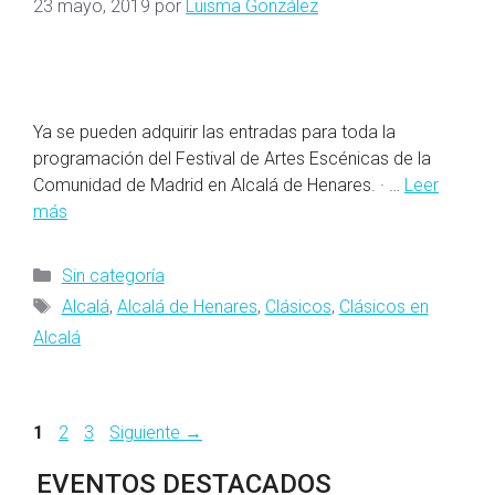
23 mayo, 2019
por
Luisma González
Ya se pueden adquirir las entradas para toda la
programación del Festival de Artes Escénicas de la
Comunidad de Madrid en Alcalá de Henares. · …
Leer
más
Categorías
Sin categoría
Etiquetas
Alcalá
,
Alcalá de Henares
,
Clásicos
,
Clásicos en
Alcalá
Página
Página
Página
1
2
3
Siguiente
→
EVENTOS DESTACADOS