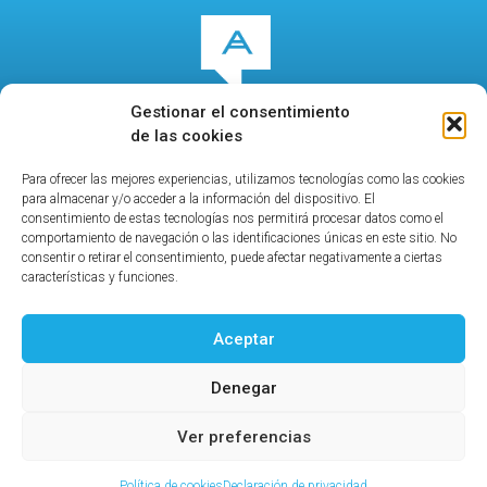
Gestionar el consentimiento
de las cookies
Para ofrecer las mejores experiencias, utilizamos tecnologías como las cookies
© 2026
culturalcala.es
|
Concejalía de Cultura
|
para almacenar y/o acceder a la información del dispositivo. El
Publicidad
|
Contacto
|
Política de privacidad
|
Aviso
consentimiento de estas tecnologías nos permitirá procesar datos como el
comportamiento de navegación o las identificaciones únicas en este sitio. No
legal
|
consentir o retirar el consentimiento, puede afectar negativamente a ciertas
características y funciones.
Aceptar
Ayuntamiento de Alcalá de Henares
Denegar
Concejalía de Cultura
Calle Santa María la Rica, 3
Ver preferencias
Teléfono: 91 877 19 30 / 91 877 32 53
info@culturalcala.es
Política de cookies
Declaración de privacidad