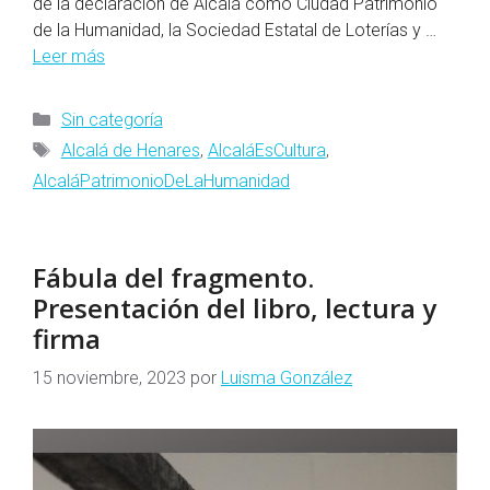
de la declaración de Alcalá como Ciudad Patrimonio
de la Humanidad, la Sociedad Estatal de Loterías y …
Leer más
Categorías
Sin categoría
Etiquetas
Alcalá de Henares
,
AlcaláEsCultura
,
AlcaláPatrimonioDeLaHumanidad
Fábula del fragmento.
Presentación del libro, lectura y
firma
15 noviembre, 2023
por
Luisma González