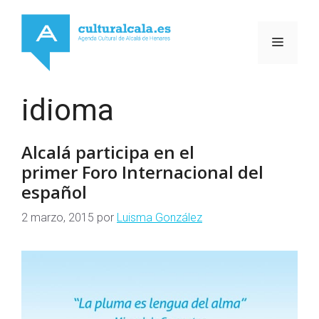
Saltar
al
MENÚ
contenido
idioma
Alcalá participa en el
primer Foro Internacional del
español
2 marzo, 2015
por
Luisma González