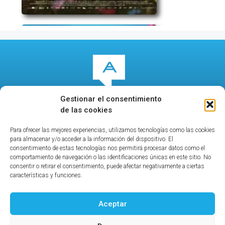
Gestionar el consentimiento
de las cookies
Para ofrecer las mejores experiencias, utilizamos tecnologías como las cookies
© 2026
culturalcala.es
|
Concejalía de Cultura
|
para almacenar y/o acceder a la información del dispositivo. El
Publicidad
|
Contacto
|
Política de privacidad
|
Aviso
consentimiento de estas tecnologías nos permitirá procesar datos como el
comportamiento de navegación o las identificaciones únicas en este sitio. No
legal
|
consentir o retirar el consentimiento, puede afectar negativamente a ciertas
características y funciones.
Aceptar
Ayuntamiento de Alcalá de Henares