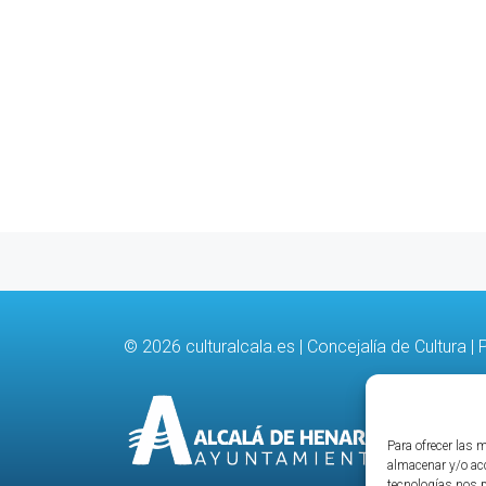
© 2026
culturalcala.es
|
Concejalía de Cultura
|
P
Para ofrecer las 
almacenar y/o acc
tecnologías nos 