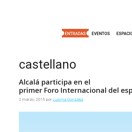
Saltar
al
contenido
ENTRADAS
EVENTOS
ESPACI
castellano
Alcalá participa en el
primer Foro Internacional del es
2 marzo, 2015
por
Luisma González