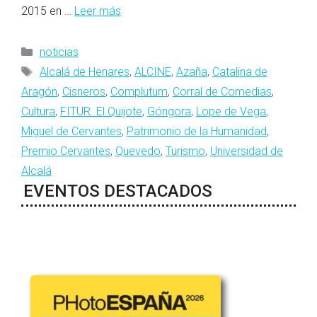
2015 en …
Leer más
Categorías
noticias
Etiquetas
Alcalá de Henares
,
ALCINE
,
Azaña
,
Catalina de
Aragón
,
Cisneros
,
Complutum
,
Corral de Comedias
,
Cultura
,
FITUR. El Quijote
,
Góngora
,
Lope de Vega
,
Miguel de Cervantes
,
Patrimonio de la Humanidad
,
Premio Cervantes
,
Quevedo
,
Turismo
,
Universidad de
Alcalá
EVENTOS DESTACADOS