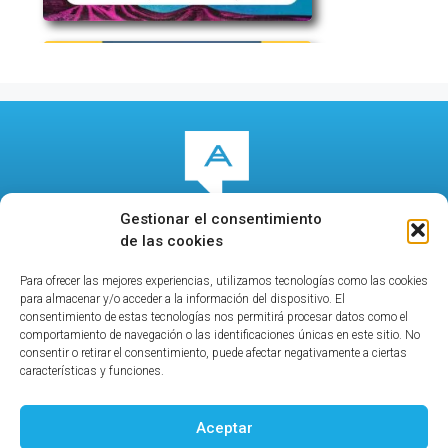
Gestionar el consentimiento
de las cookies
Para ofrecer las mejores experiencias, utilizamos tecnologías como las cookies
© 2026
culturalcala.es
|
Concejalía de Cultura
|
para almacenar y/o acceder a la información del dispositivo. El
Publicidad
|
Contacto
|
Política de privacidad
|
Aviso
consentimiento de estas tecnologías nos permitirá procesar datos como el
comportamiento de navegación o las identificaciones únicas en este sitio. No
legal
|
consentir o retirar el consentimiento, puede afectar negativamente a ciertas
características y funciones.
Aceptar