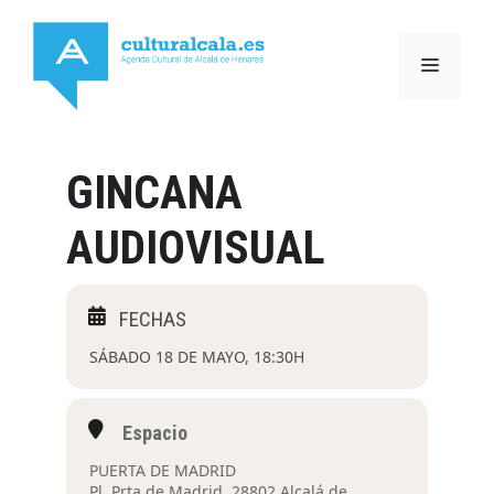
Saltar
al
MENÚ
contenido
GINCANA
AUDIOVISUAL
SÁBADO 18 DE MAYO, 18:30H
Espacio
PUERTA DE MADRID
Pl. Prta de Madrid, 28802 Alcalá de