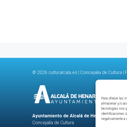
© 2026
culturalcala.es
|
Concejalía de Cultura
|
P
Para ofrecer las 
almacenar y/o acc
tecnologías nos 
identificaciones ú
Ayuntamiento de Alcalá de Henares
negativamente a c
Concejalía de Cultura