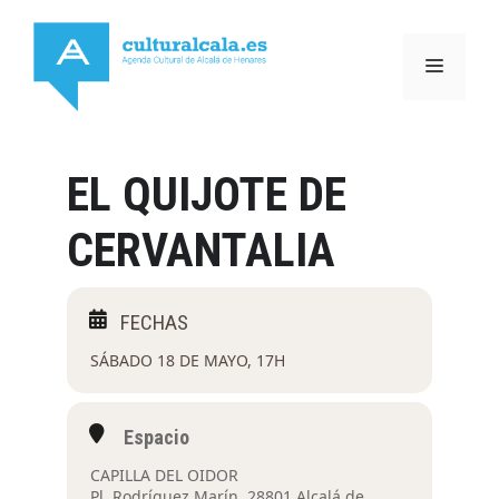
Saltar
al
MENÚ
contenido
EL QUIJOTE DE
CERVANTALIA
SÁBADO 18 DE MAYO, 17H
Espacio
CAPILLA DEL OIDOR
Pl. Rodríguez Marín, 28801 Alcalá de