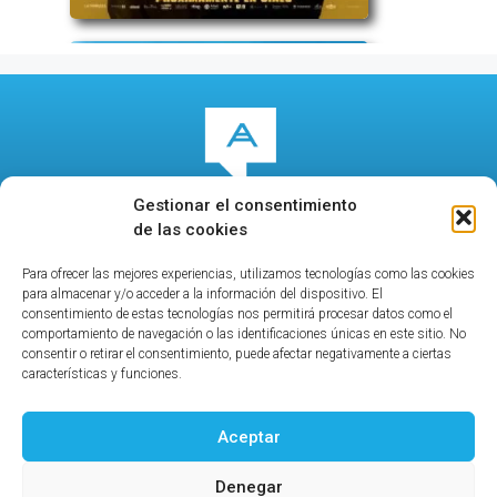
Gestionar el consentimiento
de las cookies
Para ofrecer las mejores experiencias, utilizamos tecnologías como las cookies
© 2026
culturalcala.es
|
Concejalía de Cultura
|
para almacenar y/o acceder a la información del dispositivo. El
Publicidad
|
Contacto
|
Política de privacidad
|
Aviso
consentimiento de estas tecnologías nos permitirá procesar datos como el
comportamiento de navegación o las identificaciones únicas en este sitio. No
legal
|
consentir o retirar el consentimiento, puede afectar negativamente a ciertas
características y funciones.
Aceptar
Ayuntamiento de Alcalá de Henares
Denegar