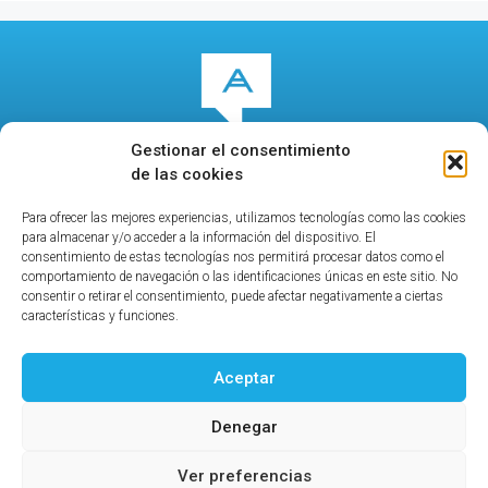
Gestionar el consentimiento
de las cookies
Para ofrecer las mejores experiencias, utilizamos tecnologías como las cookies
© 2026
culturalcala.es
|
Concejalía de Cultura
|
para almacenar y/o acceder a la información del dispositivo. El
Publicidad
|
Contacto
|
Política de privacidad
|
Aviso
consentimiento de estas tecnologías nos permitirá procesar datos como el
comportamiento de navegación o las identificaciones únicas en este sitio. No
legal
|
consentir o retirar el consentimiento, puede afectar negativamente a ciertas
características y funciones.
Aceptar
Ayuntamiento de Alcalá de Henares
Denegar
Concejalía de Cultura
Calle Santa María la Rica, 3
Ver preferencias
Teléfono: 91 877 19 30 / 91 877 32 53