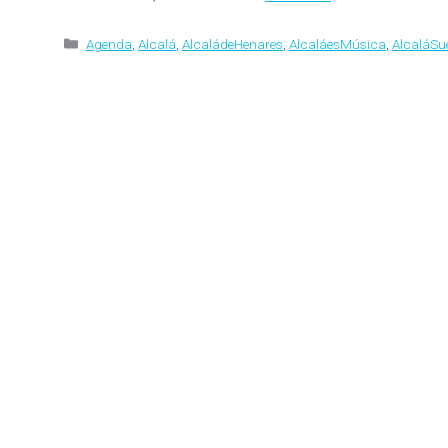
Categorías
Agenda
,
Alcalá
,
AlcaládeHenares
,
AlcaláesMúsica
,
AlcaláSu