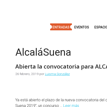
Saltar
al
contenido
ENTRADAS
EVENTOS
ESPACI
AlcaláSuena
Abierta la convocatoria para A
26 febrero, 2019
por
Luisma González
Ya está abierto el plazo de la nueva convocatoria del 
Suena 2019”, un concurso …
Leer más