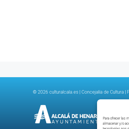
© 2026
culturalcala.es
|
Concejalía de Cultura
|
P
Para ofrecer las 
almacenar y/o acc
tecnologías nos 