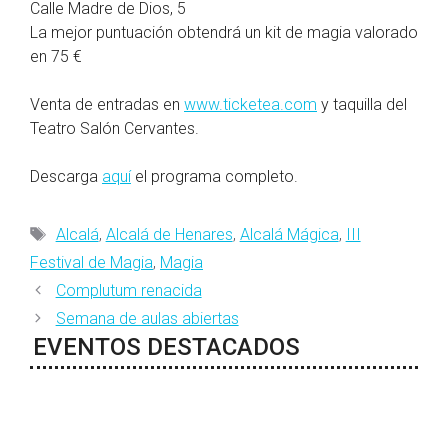
Calle Madre de Dios, 5
La mejor puntuación obtendrá un kit de magia valorado
en 75 €
Venta de entradas en
www.ticketea.com
y taquilla del
Teatro Salón Cervantes.
Descarga
aquí
el programa completo.
Etiquetas
Alcalá
,
Alcalá de Henares
,
Alcalá Mágica
,
III
Festival de Magia
,
Magia
Complutum renacida
Semana de aulas abiertas
EVENTOS DESTACADOS