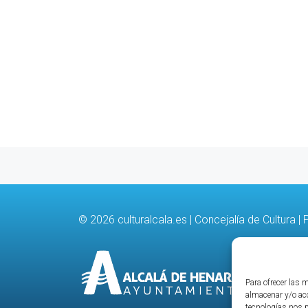
© 2026
culturalcala.es
|
Concejalía de Cultura
|
P
Para ofrecer las 
almacenar y/o acc
tecnologías nos 