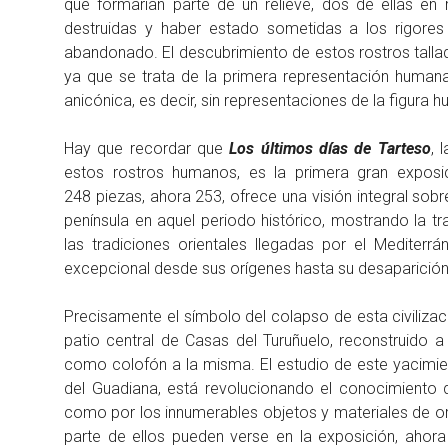
que formarían parte de un relieve, dos de ellas e
destruidas y haber estado sometidas a los rigores 
abandonado. El descubrimiento de estos rostros tal
ya que se trata de la primera representación humana
anicónica, es decir, sin representaciones de la figura 
Hay que recordar que
Los últimos días de Tarteso
, 
estos rostros humanos, es la primera gran exposici
248 piezas, ahora 253, ofrece una visión integral sobr
península en aquel periodo histórico, mostrando la tr
las tradiciones orientales llegadas por el Mediterrá
excepcional desde sus orígenes hasta su desaparición a 
Precisamente el símbolo del colapso de esta civilizac
patio central de Casas del Turuñuelo, reconstruido a 
como colofón a la misma. El estudio de este yacimien
del Guadiana, está revolucionando el conocimiento de
como por los innumerables objetos y materiales de or
parte de ellos pueden verse en la exposición, aho