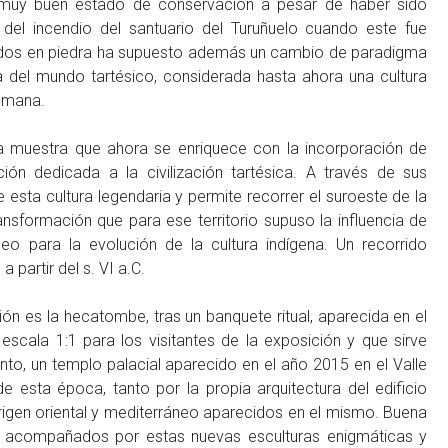
n muy buen estado de conservación a pesar de haber sido
del incendio del santuario del Turuñuelo cuando este fue
lados en piedra ha supuesto además un cambio de paradigma
 del mundo tartésico, considerada hasta ahora una cultura
humana.
la muestra que ahora se enriquece con la incorporación de
ón dedicada a la civilización tartésica. A través de sus
e esta cultura legendaria y permite recorrer el suroeste de la
ansformación que para ese territorio supuso la influencia de
neo para la evolución de la cultura indígena. Un recorrido
partir del s. VI a.C.
ión es la hecatombe, tras un banquete ritual, aparecida en el
escala 1:1 para los visitantes de la exposición y que sirve
to, un templo palacial aparecido en el año 2015 en el Valle
 esta época, tanto por la propia arquitectura del edificio
igen oriental y mediterráneo aparecidos en el mismo. Buena
ra acompañados por estas nuevas esculturas enigmáticas y