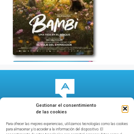
Gestionar el consentimiento
de las cookies
Para ofrecer las mejores experiencias, utilizamos tecnologías como las cookies
© 2026
culturalcala.es
|
Concejalía de Cultura
|
para almacenar y/o acceder a la información del dispositivo. El
Publicidad
|
Contacto
|
Política de privacidad
|
Aviso