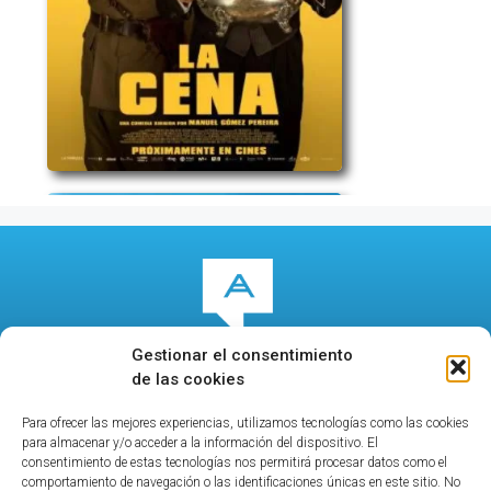
Gestionar el consentimiento
de las cookies
Para ofrecer las mejores experiencias, utilizamos tecnologías como las cookies
© 2026
culturalcala.es
|
Concejalía de Cultura
|
para almacenar y/o acceder a la información del dispositivo. El
Publicidad
|
Contacto
|
Política de privacidad
|
Aviso
consentimiento de estas tecnologías nos permitirá procesar datos como el
comportamiento de navegación o las identificaciones únicas en este sitio. No
legal
|