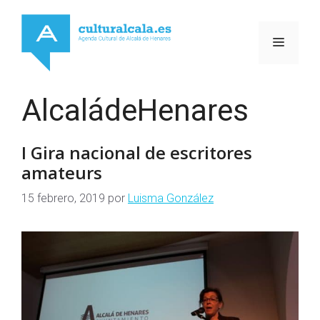
Saltar
al
MENÚ
contenido
AlcaládeHenares
I Gira nacional de escritores
amateurs
15 febrero, 2019
por
Luisma González