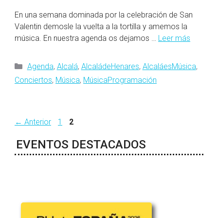
En una semana dominada por la celebración de San
Valentin demosle la vuelta a la tortilla y amemos la
música. En nuestra agenda os dejamos …
Leer más
Categorías
Agenda
,
Alcalá
,
AlcaládeHenares
,
AlcaláesMúsica
,
Conciertos
,
Música
,
MúsicaProgramación
Página
Página
←
Anterior
1
2
EVENTOS DESTACADOS