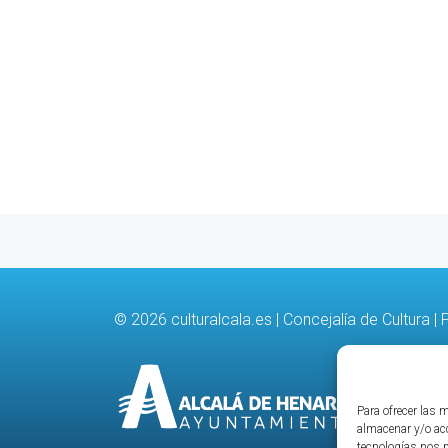
© 2026
culturalcala.es
|
Concejalía de Cultura
|
P
Para ofrecer las 
almacenar y/o acc
tecnologías nos 